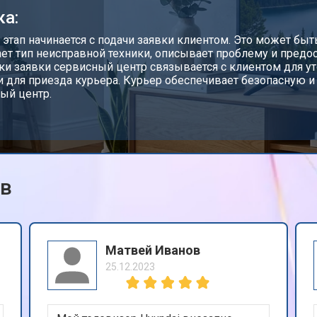
ка:
от 130 мин
о
этап начинается с подачи заявки клиентом. Это может быт
ет тип неисправной техники, описывает проблему и предо
ки заявки сервисный центр связывается с клиентом для ут
 для приезда курьера. Курьер обеспечивает безопасную и
от 60 мин
о
ый центр.
от 100 мин
о
ов
i
от 90 мин
о
от 110 мин
о
Матвей Иванов
25.12.2023
и
от 80 мин
о