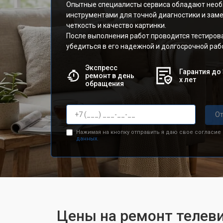
Опытные специалисты сервиса обладают нео
инструментами для точной диагностики и зам
четкость и качество картинки.
После выполнения работ проводится тестирова
убедиться в его надежной и долгосрочной раб
Экспресс
Гарантия до 
ремонт в день
х лет
обращения
От
Нажимая на кнопку отправить я даю свое согласие
данных.
Цены на ремонт телеви