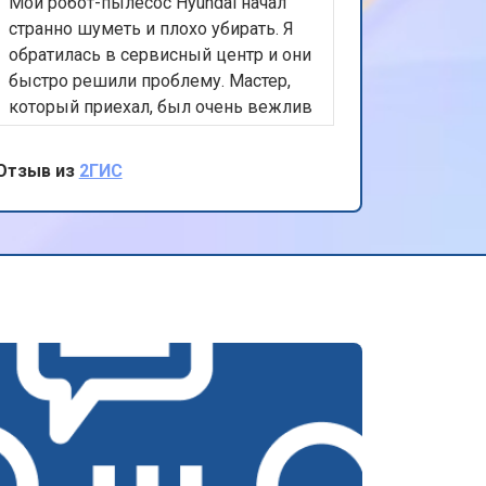
Мой робот-пылесос Hyundai начал
странно шуметь и плохо убирать. Я
обратилась в сервисный центр и они
быстро решили проблему. Мастер,
который приехал, был очень вежлив
и компетентен. Он заменил
изношенные детали, и теперь
Отзыв из
2ГИС
пылесос работает как новый. Очень
довольна качеством обслуживания и
результатом.