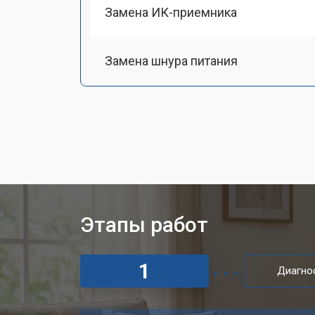
Замена ИК-приемника
Замена шнура питания
Замена разъема питания
Замена аудиоразъема
Замена USB порта
Этапы работ
Замена HDMI порта
1
Диагно
Замена модуля Wi-Fi