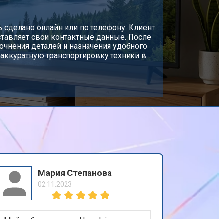
т 5200 ₽
ь сделано онлайн или по телефону. Клиент
Заказать
ставляет свои контактные данные. После
очнения деталей и назначения удобного
 аккуратную транспортировку техники в
т 3100 ₽
Заказать
т 3700 ₽
Заказать
т 5500 ₽
Заказать
т 3900 ₽
Заказать
Мария Степанова
02.11.2023
т 4800 ₽
Заказать