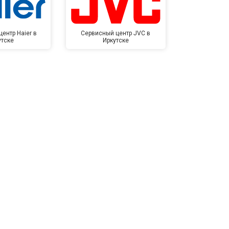
ентр Haier в
Сервисный центр JVC в
Сервисный 
утске
Иркутске
Ирк