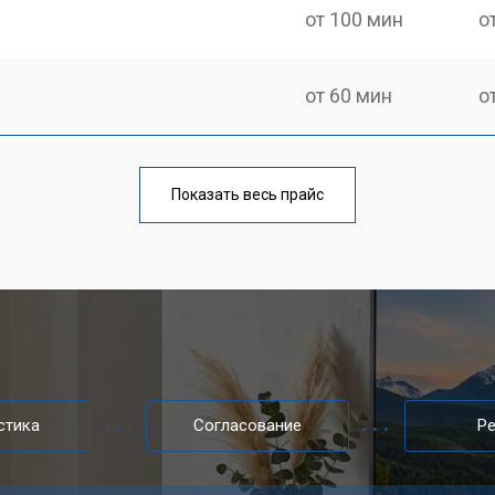
от 100 мин
о
от 60 мин
о
от 90 мин
о
Показать весь прайс
от 80 мин
о
от 50 мин
о
от 80 мин
о
стика
Согласование
Р
от 70 мин
о