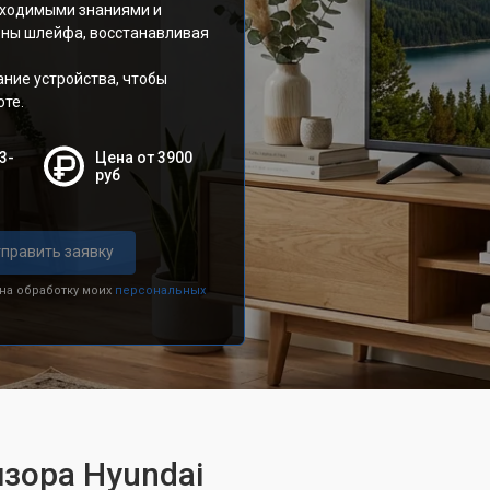
бходимыми знаниями и
ены шлейфа, восстанавливая
ние устройства, чтобы
оте.
3-
Цена от 3900
руб
править заявку
 на обработку моих
персональных
зора Hyundai