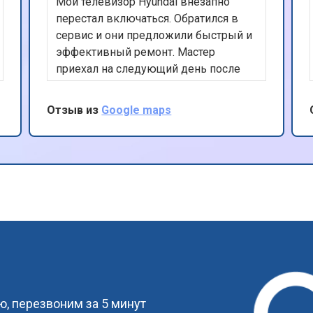
Мой телевизор Hyundai внезапно
перестал включаться. Обратился в
сервис и они предложили быстрый и
эффективный ремонт. Мастер
приехал на следующий день после
заявки, провел диагностику и
заменил поврежденные
Отзыв из
Google maps
компоненты. Теперь телевизор
работает безупречно. Отличная
работа, рекомендую этот сервис.
?
, перезвоним за 5 минут