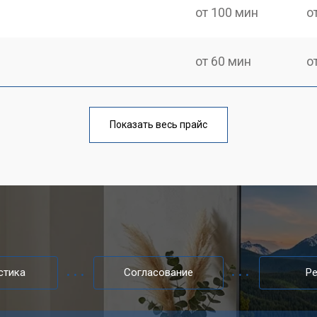
от 100 мин
о
от 60 мин
о
от 90 мин
о
Показать весь прайс
от 70 мин
о
от 80 мин
о
от 50 мин
о
стика
Согласование
Р
от 80 мин
о