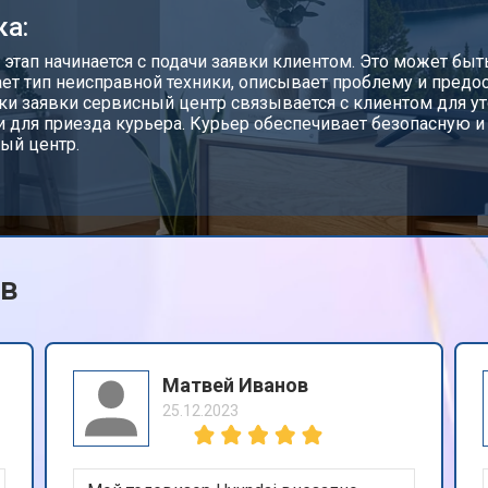
ка:
от 70 мин
о
этап начинается с подачи заявки клиентом. Это может быт
ет тип неисправной техники, описывает проблему и предо
ки заявки сервисный центр связывается с клиентом для ут
 для приезда курьера. Курьер обеспечивает безопасную и
от 130 мин
о
ый центр.
от 60 мин
о
ов
от 100 мин
о
i
от 90 мин
о
Матвей Иванов
25.12.2023
и
от 80 мин
о