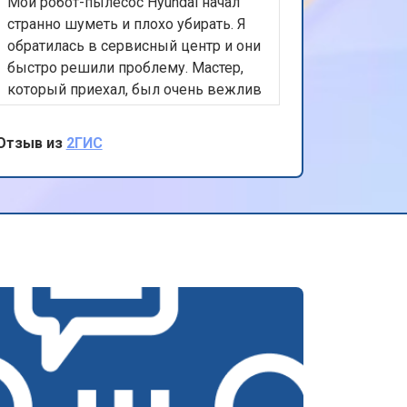
Мой робот-пылесос Hyundai начал
странно шуметь и плохо убирать. Я
обратилась в сервисный центр и они
быстро решили проблему. Мастер,
который приехал, был очень вежлив
и компетентен. Он заменил
изношенные детали, и теперь
Отзыв из
2ГИС
пылесос работает как новый. Очень
довольна качеством обслуживания и
результатом.