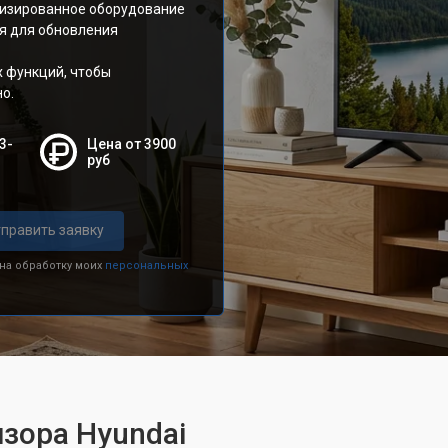
лизированное оборудование
я для обновления
х функций, чтобы
о.
3-
Цена от 3900
руб
править заявку
 на обработку моих
персональных
зора Hyundai