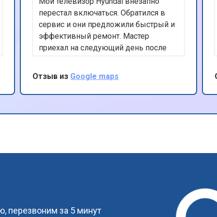
Мой телевизор Hyundai внезапно
перестал включаться. Обратился в
сервис и они предложили быстрый и
эффективный ремонт. Мастер
приехал на следующий день после
заявки, провел диагностику и
заменил поврежденные
Отзыв из
Google maps
компоненты. Теперь телевизор
работает безупречно. Отличная
работа, рекомендую этот сервис.
?
, перезвоним за 5 минут