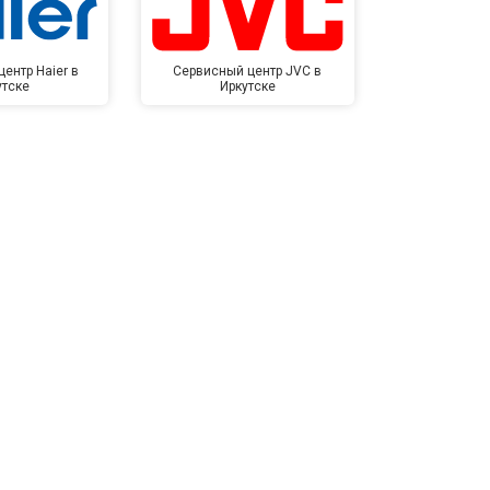
ентр Haier в
Сервисный центр JVC в
Сервисный 
утске
Иркутске
Ирк