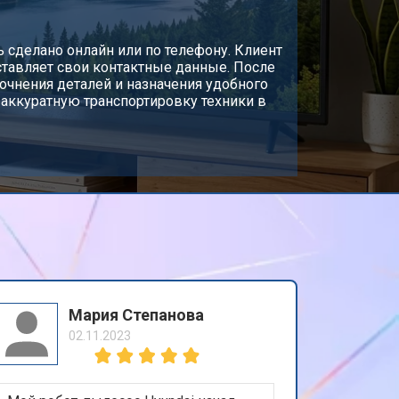
т 3500 ₽
ь сделано онлайн или по телефону. Клиент
Заказать
ставляет свои контактные данные. После
очнения деталей и назначения удобного
 аккуратную транспортировку техники в
т 5200 ₽
Заказать
т 3100 ₽
Заказать
т 3700 ₽
Заказать
т 5500 ₽
Заказать
Мария Степанова
02.11.2023
т 4800 ₽
Заказать