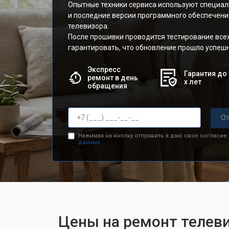
Опытные техники сервиса используют специа
и последние версии программного обеспечени
телевизора.
После прошивки проводится тестирование все
гарантировать, что обновление прошло успешн
Экспресс
Гарантия до 
ремонт в день
х лет
обращения
От
Нажимая на кнопку отправить я даю свое согласие
данных.
Цены на ремонт телеви