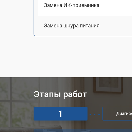
Замена ИК-приемника
Замена шнура питания
Замена разъема питания
Замена шлейфа матрицы
Замена аудиоразъема
Этапы работ
Замена USB порта
1
Диагно
Замена HDMI порта