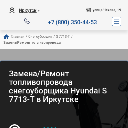
Иркутск
улица Чехова, 19
▼
+7 (800) 350-44-53
Главная
/
Снегоуборщик
/
S 7713-T
/
Замена/Pемонт топливопровода
Замена/Pемонт
топливопровода
снегоуборщика Hyundai S
7713-T в Иркутске