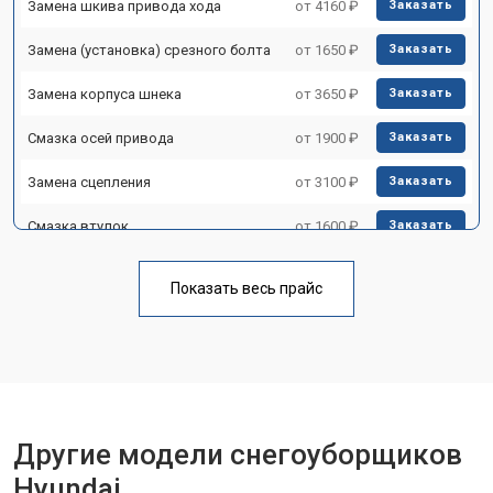
Замена шкива привода хода
от 4160 ₽
Заказать
Замена (установка) срезного болта
от 1650 ₽
Заказать
Замена корпуса шнека
от 3650 ₽
Заказать
Смазка осей привода
от 1900 ₽
Заказать
Замена сцепления
от 3100 ₽
Заказать
Смазка втулок
от 1600 ₽
Заказать
Замена подшипника колеса
от 1900 ₽
Заказать
Показать весь прайс
Замена кронштейна трансмиссии
от 3350 ₽
Заказать
Ремонт втулок колес
от 2500 ₽
Заказать
Ремонт фрикционного диска
от 3800 ₽
Заказать
Ремонт троса газа
от 2750 ₽
Другие модели снегоуборщиков
Заказать
Hyundai
Ремонт редуктора
от 4430 ₽
Заказать