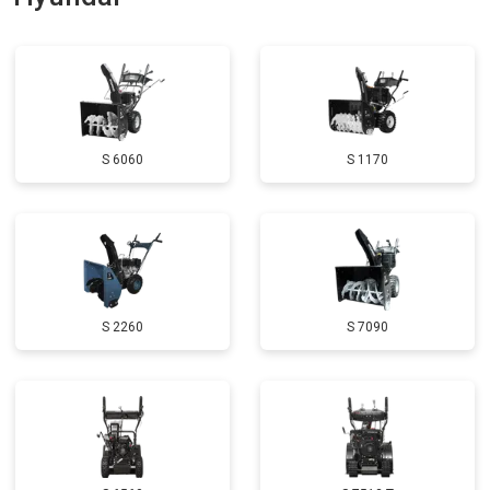
Замена катушки зажигания
от 3000 ₽
Заказать
Замена глушителя
от 3000 ₽
Заказать
Замена маховика
от 3050 ₽
Заказать
S 6060
S 1170
Замена шины на колесном диске
от 2000 ₽
Заказать
Замена ремней
от 3100 ₽
Заказать
Натяжка тросов
от 2700 ₽
Заказать
Ремонт электропроводки
от 3150 ₽
Заказать
S 2260
S 7090
Полное ТО
от 4900 ₽
Заказать
Ремонт привода
от 3250 ₽
Заказать
Регулировка зазоров клапанов
от 2800 ₽
Заказать
Замена свечей зажигания
от 1820 ₽
Заказать