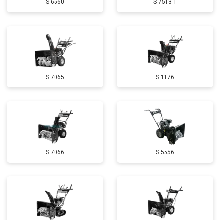
S 6560
S 7513-T
Демонтаж-монтаж двигателя
от 6400 ₽
Заказать
Ремонт сцепления
от 3800 ₽
Заказать
Установка комплекта прокладок
от 5500 ₽
Заказать
двигателя
Замена прокладки в области
от 2500 ₽
Заказать
S 7065
S 1176
двигателя и редуктора
Чистка топливной системы
от 3050 ₽
Заказать
Чистка бака
от 2750 ₽
Заказать
Чистка карбюратора
от 3780 ₽
Заказать
S 7066
S 5556
Замена/Pемонт шнека
от 2580 ₽
Заказать
Ремонт топливных мембран
от 3500 ₽
Заказать
Замена/Pемонт стартера
от 3720 ₽
Заказать
Замена подшипников
от 2500 ₽
Заказать