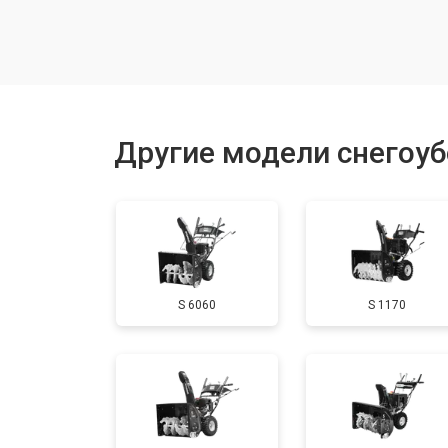
Замена корпуса шнека
Смазка осей привода
Другие модели снегоу
Замена сцепления
Смазка втулок
S 6060
S 1170
Замена подшипника колеса
Замена кронштейна трансмиссии