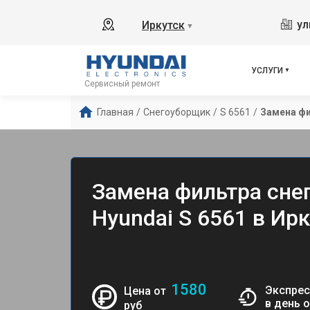
ул
Иркутск
▼
УСЛУГИ
Сервисный ремонт
Главная
/
Снегоуборщик
/
S 6561
/
Замена ф
Замена фильтра сне
Hyundai S 6561 в Ир
1580
Экспрес
Цена от
в день 
руб