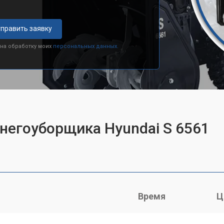
править заявку
 на обработку моих
персональных данных.
снегоуборщика Hyundai S 6561
Время
Ц