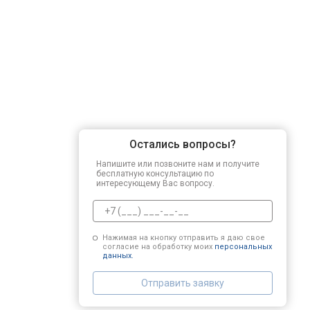
Регулировка зазоров клапанов
Замена свечей зажигания
Демонтаж-монтаж двигателя
Остались вопросы?
Ремонт сцепления
Напишите или позвоните нам и получите
бесплатную консультацию по
интересующему Вас вопросу.
Установка комплекта прокладок дв
Нажимая на кнопку отправить я даю свое
согласие на обработку моих
персональных
Замена прокладки в области двигат
данных.
Отправить заявку
Чистка топливной системы