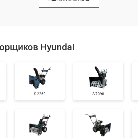
от 100 мин
о
от 50 мин
о
борщиков Hyundai
от 90 мин
о
от 50 мин
о
S 2260
S 7090
от 70 мин
о
от 60 мин
о