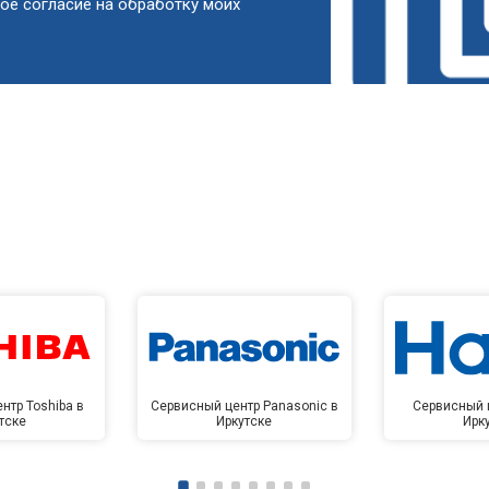
ое согласие на обработку моих
от 50 мин
о
от 90 мин
о
от 60 мин
о
от 90 мин
о
от 80 мин
о
нтр Toshiba в
Сервисный центр Panasonic в
Сервисный ц
тске
Иркутске
Ирк
от 100 мин
о