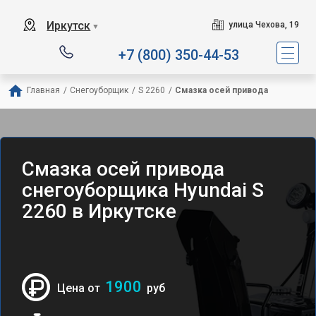
Иркутск
улица Чехова, 19
▼
+7 (800) 350-44-53
Главная
/
Снегоуборщик
/
S 2260
/
Смазка осей привода
Смазка осей привода
снегоуборщика Hyundai S
2260 в Иркутске
1900
Цена от
руб