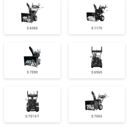
Замена маховика
от 3050 ₽
Заказать
Замена шины на колесном диске
от 2000 ₽
Заказать
S 6060
S 1170
Замена ремней
от 3100 ₽
Заказать
Натяжка тросов
от 2700 ₽
Заказать
Ремонт электропроводки
от 3150 ₽
Заказать
Полное ТО
от 4900 ₽
Заказать
S 7090
S 6560
Ремонт привода
от 3250 ₽
Заказать
Регулировка зазоров клапанов
от 2800 ₽
Заказать
Замена свечей зажигания
от 1820 ₽
Заказать
Демонтаж-монтаж двигателя
от 6400 ₽
Заказать
S 7513-T
S 7065
Ремонт сцепления
от 3800 ₽
Заказать