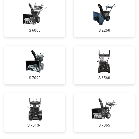
Замена маховика
от 3050 ₽
Заказать
Замена шины на колесном диске
от 2000 ₽
Заказать
S 6060
S 2260
Замена ремней
от 3100 ₽
Заказать
Натяжка тросов
от 2700 ₽
Заказать
Ремонт электропроводки
от 3150 ₽
Заказать
Полное ТО
от 4900 ₽
Заказать
S 7090
S 6560
Ремонт привода
от 3250 ₽
Заказать
Регулировка зазоров клапанов
от 2800 ₽
Заказать
Замена свечей зажигания
от 1820 ₽
Заказать
Демонтаж-монтаж двигателя
от 6400 ₽
Заказать
S 7513-T
S 7065
Ремонт сцепления
от 3800 ₽
Заказать